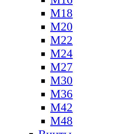
М18
М20
М22
М24
М27
М30
М36
М42
М48