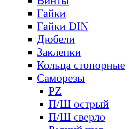
Винты
Гайки
Гайки DIN
Дюбели
Заклепки
Кольца стопорные
Саморезы
PZ
П/Ш острый
П/Ш сверло