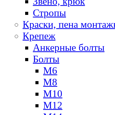
Звено, крюк
Стропы
Краски, пена монтаж
Крепеж
Анкерные болты
Болты
М6
М8
М10
М12