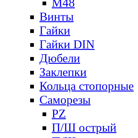
М48
Винты
Гайки
Гайки DIN
Дюбели
Заклепки
Кольца стопорные
Саморезы
PZ
П/Ш острый