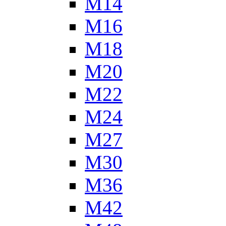
М14
М16
М18
М20
М22
М24
М27
М30
М36
М42