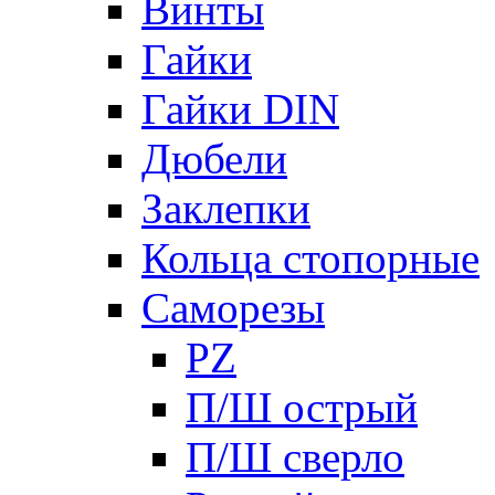
Винты
Гайки
Гайки DIN
Дюбели
Заклепки
Кольца стопорные
Саморезы
PZ
П/Ш острый
П/Ш сверло