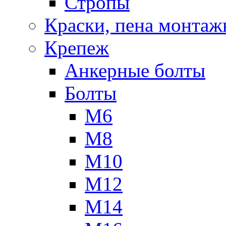
Стропы
Краски, пена монтаж
Крепеж
Анкерные болты
Болты
М6
М8
М10
М12
М14