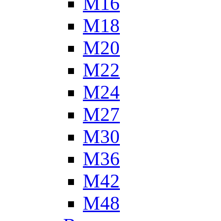
М16
М18
М20
М22
М24
М27
М30
М36
М42
М48