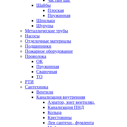
Частый шаг
Шайбы
Плоская
Пружинная
Шпильки
Шурупы
Металлические трубы
Насосы
Отделочные материалы
Подшипники
Пожарное оборудование
Проволока
ОК
Пружинная
Сварочная
ТО
РТИ
Сантехника
Вентили
Канализация внутренняя
Аэратор, зонт вентиляц.
Канализация ПНД
Кольца
Крестовины
Лен сантехн., фумлента