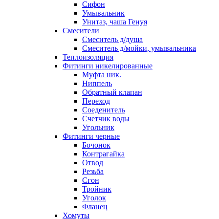
Сифон
Умывальник
Унитаз, чаша Генуя
Смесители
Смеситель д/душа
Смеситель д/мойки, умывальника
Теплоизоляция
Фитинги никелированные
Муфта ник.
Ниппель
Обратный клапан
Переход
Соеденитель
Счетчик воды
Угольник
Фитинги черные
Бочонок
Контрагайка
Отвод
Резьба
Сгон
Тройник
Уголок
Фланец
Хомуты