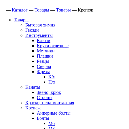
—
Каталог
—
Товары
—
Товары
—
Крепеж
Товары
Бытовая химия
Гвозди
Инструменты
Ключи
Круги отрезные
Метчики
Плашки
Резцы
Сверла
Фрезы
К/х
Ц/х
Канаты
Звено, крюк
Стропы
Краски, пена монтажная
Крепеж
Анкерные болты
Болты
М6
М8