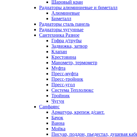
Шаровый кран
Радиаторы алюминиевые и биметалл
Алюминевые
Биметалл
Радиаторы сталь панель
Радиаторы чугунные
Сантехника Разное
Гофра д/трубы
Задвижка, затвор
Клапан
Крестовина
Манометр, термометр
Муфта
Пресс-муфта
Пресс-тройник
Пресс-угол
Система Теплолюкс
Тройник
Чугун
Санфаянс
Арматура, крепеж д/сант.
Бачок
Ванна
Мойка
Писуар, поддон, пьедестал, душевая каб