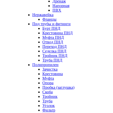
Дренаж
Напорная
ПВХ
Нержавейка
Фланцы
Пнд трубы и фитинги
Бурт ПНД
Крестовина ПНД
Муфта ПНД
Отвод ПНД
Переход ПНД
Седелка ПНД
Тройник ПНД
Труба ПНД
Полипропилен
Зачистка
Крестовина
Муфта
Опора
Пробка (заглушка)
Скоба
Тройник
Труба
Уголок
Фильтр