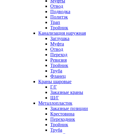
Муфты
Отвод
Подводка
Политэк
Трап
Тройник
Канализация наружная
Заглушка
Муфта
Отвод
Переход
Ревизия
Тройник
Труба
Фланец
Краны шаровые
Г/Г
Заказные краны
Ш/Г
Металлопластик
Заказные позиции
Крестовина
Переходник
Тройник
Труба