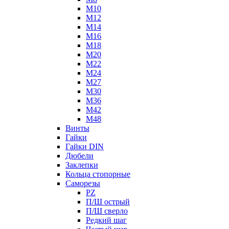
М10
М12
М14
М16
М18
М20
М22
М24
М27
М30
М36
М42
М48
Винты
Гайки
Гайки DIN
Дюбели
Заклепки
Кольца стопорные
Саморезы
PZ
П/Ш острый
П/Ш сверло
Редкий шаг