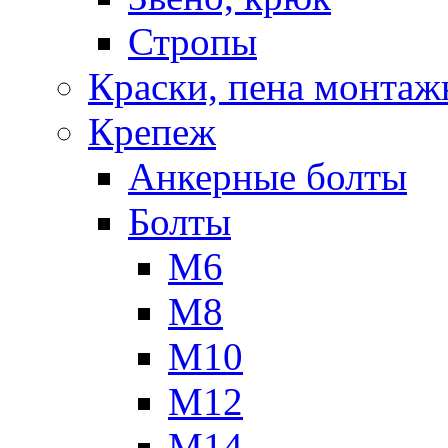
Стропы
Краски, пена монтаж
Крепеж
Анкерные болты
Болты
М6
М8
М10
М12
М14