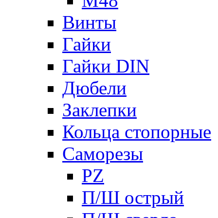
М48
Винты
Гайки
Гайки DIN
Дюбели
Заклепки
Кольца стопорные
Саморезы
PZ
П/Ш острый