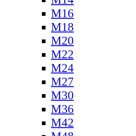
М16
М18
М20
М22
М24
М27
М30
М36
М42