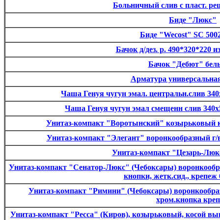
Больничный слив с пласт. ре
Биде "Люкс"
Биде "Wecost" SC 5002
Бачок д/дез. р. 490*320*220 и
Бачок "Дебют" белы
Арматура универсальная
Чаша Генуя чугун эмал. центральн.слив 340
Чаша Генуя чугун эмал смещенн слив 340х5
Унитаз-компакт "Воротынский" козырьковый к/вы
Унитаз-компакт "Элегант" воронкообразный г/вып
Унитаз-компакт "Цезарь-Люк
Унитаз-компакт "Сенатор-Люкс" (Чебоксары) воронкообраз
кнопки, жетк.сид., крепеж
Унитаз-компакт "Римини" (Чебоксары) воронкообраз
хром.кнопка кре
Унитаз-компакт "Ресса" (Киров), козырьковый, косой выпу