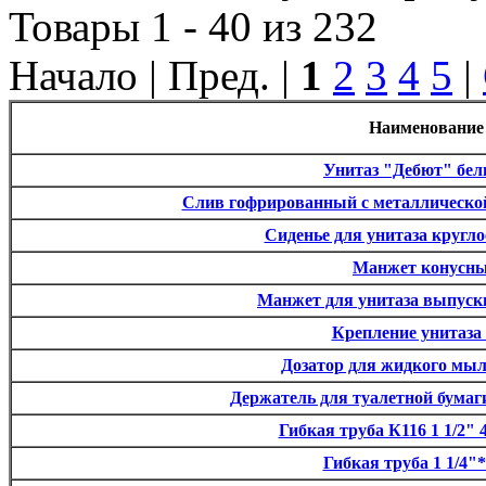
Товары 1 - 40 из 232
Начало | Пред. |
1
2
3
4
5
|
Наименование
Унитаз "Дебют" белы
Слив гофрированный с металлической
Сиденье для унитаза круглое
Манжет конусн
Манжет для унитаза выпуск
Крепление унитаза 
Дозатор для жидкого мы
Держатель для туалетной бума
Гибкая труба К116 1 1/2" 4
Гибкая труба 1 1/4"