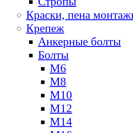
Стропы
Краски, пена монтаж
Крепеж
Анкерные болты
Болты
М6
М8
М10
М12
М14