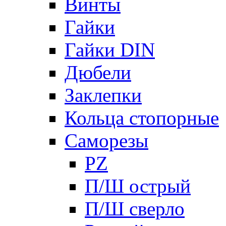
Винты
Гайки
Гайки DIN
Дюбели
Заклепки
Кольца стопорные
Саморезы
PZ
П/Ш острый
П/Ш сверло