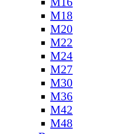
М16
М18
М20
М22
М24
М27
М30
М36
М42
М48