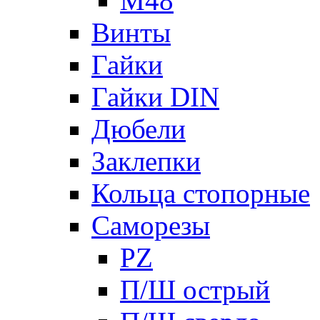
М48
Винты
Гайки
Гайки DIN
Дюбели
Заклепки
Кольца стопорные
Саморезы
PZ
П/Ш острый