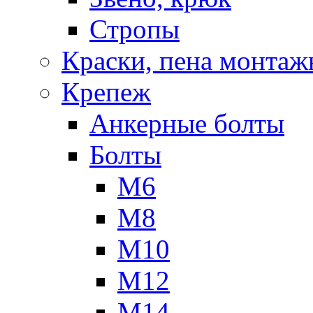
Стропы
Краски, пена монтаж
Крепеж
Анкерные болты
Болты
М6
М8
М10
М12
М14