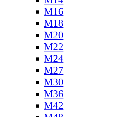
М16
М18
М20
М22
М24
М27
М30
М36
М42