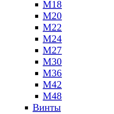
М18
М20
М22
М24
М27
М30
М36
М42
М48
Винты