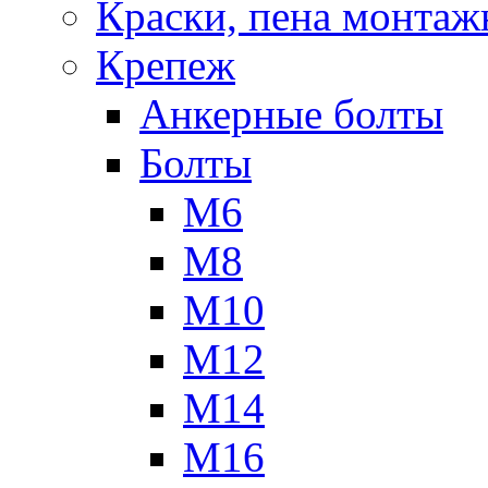
Краски, пена монтаж
Крепеж
Анкерные болты
Болты
М6
М8
М10
М12
М14
М16