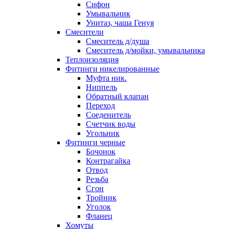
Сифон
Умывальник
Унитаз, чаша Генуя
Смесители
Смеситель д/душа
Смеситель д/мойки, умывальника
Теплоизоляция
Фитинги никелированные
Муфта ник.
Ниппель
Обратный клапан
Переход
Соеденитель
Счетчик воды
Угольник
Фитинги черные
Бочонок
Контрагайка
Отвод
Резьба
Сгон
Тройник
Уголок
Фланец
Хомуты