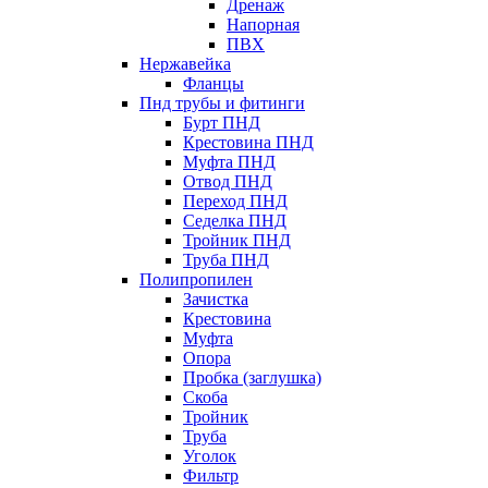
Дренаж
Напорная
ПВХ
Нержавейка
Фланцы
Пнд трубы и фитинги
Бурт ПНД
Крестовина ПНД
Муфта ПНД
Отвод ПНД
Переход ПНД
Седелка ПНД
Тройник ПНД
Труба ПНД
Полипропилен
Зачистка
Крестовина
Муфта
Опора
Пробка (заглушка)
Скоба
Тройник
Труба
Уголок
Фильтр