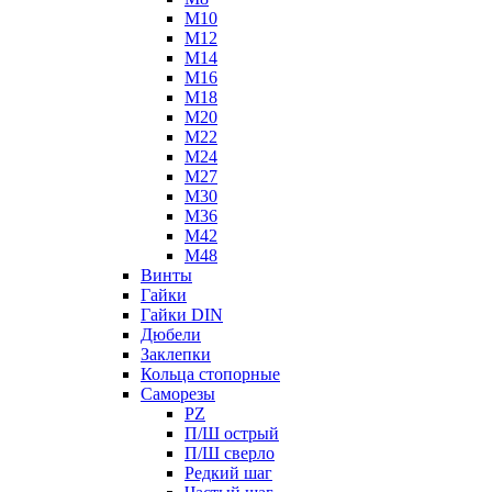
М10
М12
М14
М16
М18
М20
М22
М24
М27
М30
М36
М42
М48
Винты
Гайки
Гайки DIN
Дюбели
Заклепки
Кольца стопорные
Саморезы
PZ
П/Ш острый
П/Ш сверло
Редкий шаг