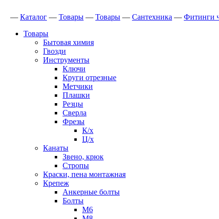
—
Каталог
—
Товары
—
Товары
—
Сантехника
—
Фитинги 
Товары
Бытовая химия
Гвозди
Инструменты
Ключи
Круги отрезные
Метчики
Плашки
Резцы
Сверла
Фрезы
К/х
Ц/х
Канаты
Звено, крюк
Стропы
Краски, пена монтажная
Крепеж
Анкерные болты
Болты
М6
М8