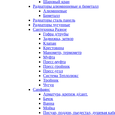
Шаровый кран
Радиаторы алюминиевые и биметалл
Алюминевые
Биметалл
Радиаторы сталь панель
Радиаторы чугунные
Сантехника Разное
Гофра д/трубы
Задвижка, затвор
Клапан
Крестовина
Манометр, термометр
Муфта
Пресс-муфта
Пресс-тройник
Пресс-угол
Система Теплолюкс
Тройник
Чугун
Санфаянс
Арматура, крепеж д/сант.
Бачок
Ванна
Мойка
Писуар, поддон, пьедестал, душевая каб