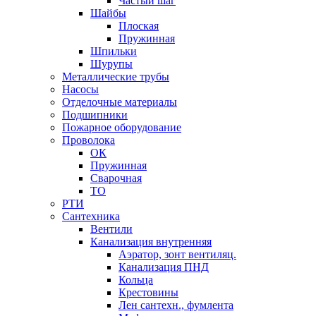
Частый шаг
Шайбы
Плоская
Пружинная
Шпильки
Шурупы
Металлические трубы
Насосы
Отделочные материалы
Подшипники
Пожарное оборудование
Проволока
ОК
Пружинная
Сварочная
ТО
РТИ
Сантехника
Вентили
Канализация внутренняя
Аэратор, зонт вентиляц.
Канализация ПНД
Кольца
Крестовины
Лен сантехн., фумлента