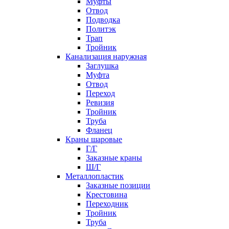
Муфты
Отвод
Подводка
Политэк
Трап
Тройник
Канализация наружная
Заглушка
Муфта
Отвод
Переход
Ревизия
Тройник
Труба
Фланец
Краны шаровые
Г/Г
Заказные краны
Ш/Г
Металлопластик
Заказные позиции
Крестовина
Переходник
Тройник
Труба