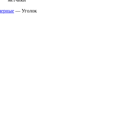
черные
—
Уголок