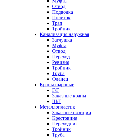
Муфты
Отвод
Подводка
Политэк
Трап
Тройник
Канализация наружная
Заглушка
Муфта
Отвод
Переход
Ревизия
Тройник
Труба
Фланец
Краны шаровые
Г/Г
Заказные краны
Ш/Г
Металлопластик
Заказные позиции
Крестовина
Переходник
Тройник
Труба