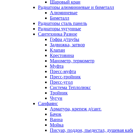
Шаровый кран
Радиаторы алюминиевые и биметалл
Алюминевые
Биметалл
Радиаторы сталь панель
Радиаторы чугунные
Сантехника Разное
Гофра д/трубы
Задвижка, затвор
Клапан
Крестовина
Манометр, термометр
Муфта
Пресс-муфта
Пресс-тройник
Пресс-угол
Система Теплолюкс
Тройник
Чугун
Санфаянс
Арматура, крепеж д/сант.
Бачок
Ванна
Мойка
Писуар, поддон, пьедестал, душевая каб