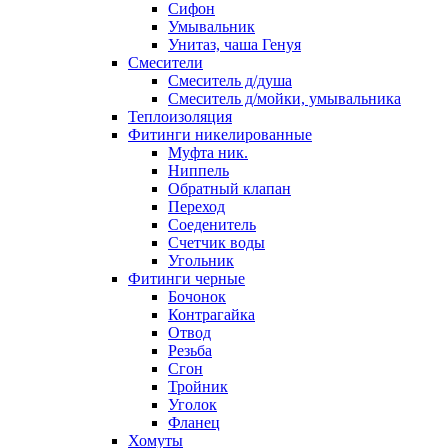
Сифон
Умывальник
Унитаз, чаша Генуя
Смесители
Смеситель д/душа
Смеситель д/мойки, умывальника
Теплоизоляция
Фитинги никелированные
Муфта ник.
Ниппель
Обратный клапан
Переход
Соеденитель
Счетчик воды
Угольник
Фитинги черные
Бочонок
Контрагайка
Отвод
Резьба
Сгон
Тройник
Уголок
Фланец
Хомуты