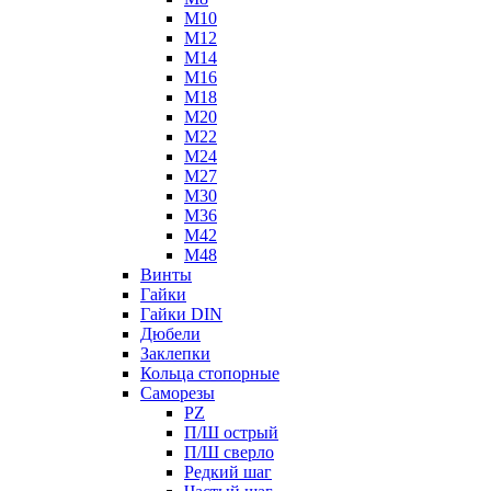
М10
М12
М14
М16
М18
М20
М22
М24
М27
М30
М36
М42
М48
Винты
Гайки
Гайки DIN
Дюбели
Заклепки
Кольца стопорные
Саморезы
PZ
П/Ш острый
П/Ш сверло
Редкий шаг