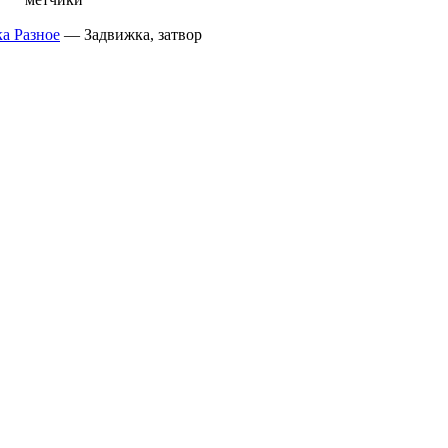
а Разное
—
Задвижка, затвор