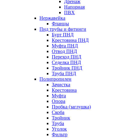
Дренаж
Напорная
ПВХ
Нержавейка
Фланцы
Пнд трубы и фитинги
Бурт ПНД
Крестовина ПНД
Муфта ПНД
Отвод ПНД
Переход ПНД
Седелка ПНД
Тройник ПНД
Труба ПНД
Полипропилен
Зачистка
Крестовина
Муфта
Опора
Пробка (заглушка)
Скоба
Тройник
Труба
Уголок
Фильтр