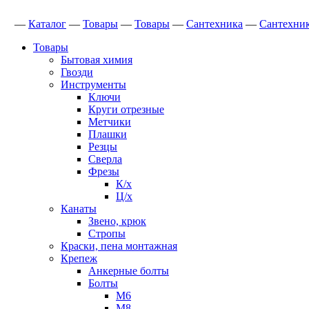
—
Каталог
—
Товары
—
Товары
—
Сантехника
—
Сантехник
Товары
Бытовая химия
Гвозди
Инструменты
Ключи
Круги отрезные
Метчики
Плашки
Резцы
Сверла
Фрезы
К/х
Ц/х
Канаты
Звено, крюк
Стропы
Краски, пена монтажная
Крепеж
Анкерные болты
Болты
М6
М8