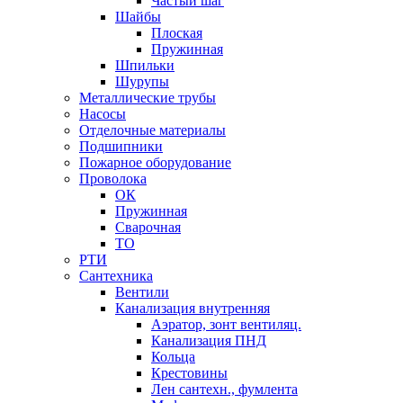
Частый шаг
Шайбы
Плоская
Пружинная
Шпильки
Шурупы
Металлические трубы
Насосы
Отделочные материалы
Подшипники
Пожарное оборудование
Проволока
ОК
Пружинная
Сварочная
ТО
РТИ
Сантехника
Вентили
Канализация внутренняя
Аэратор, зонт вентиляц.
Канализация ПНД
Кольца
Крестовины
Лен сантехн., фумлента