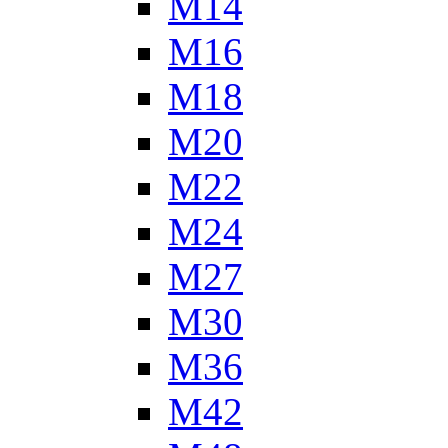
М14
М16
М18
М20
М22
М24
М27
М30
М36
М42