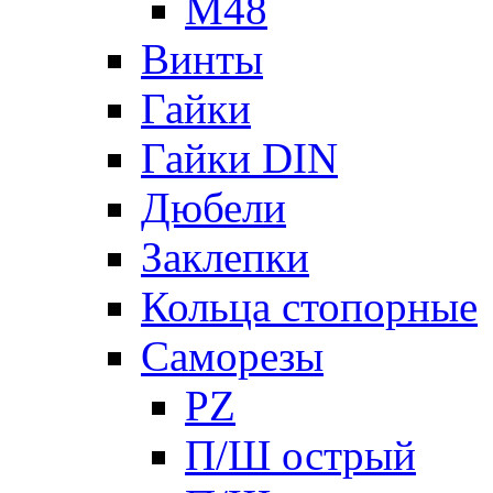
М48
Винты
Гайки
Гайки DIN
Дюбели
Заклепки
Кольца стопорные
Саморезы
PZ
П/Ш острый