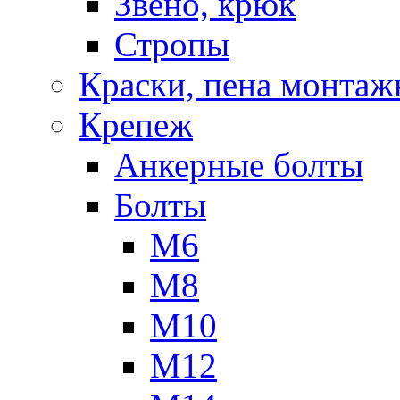
Звено, крюк
Стропы
Краски, пена монтаж
Крепеж
Анкерные болты
Болты
М6
М8
М10
М12