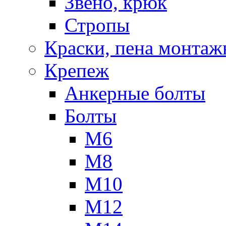
Звено, крюк
Стропы
Краски, пена монтаж
Крепеж
Анкерные болты
Болты
М6
М8
М10
М12