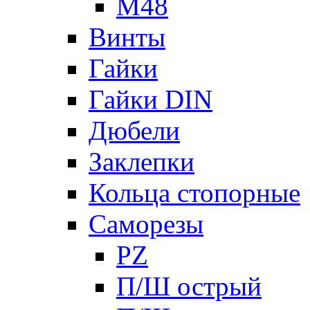
М48
Винты
Гайки
Гайки DIN
Дюбели
Заклепки
Кольца стопорные
Саморезы
PZ
П/Ш острый