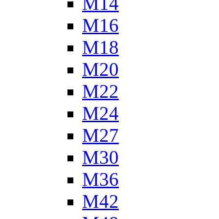
М14
М16
М18
М20
М22
М24
М27
М30
М36
М42